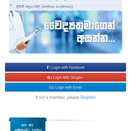
6
(
)
,smsâ fm%d*hs,a
Lipid Profile
| Login with Facebook
| Login with Google+
| Login with Email
If not a member, please
Register