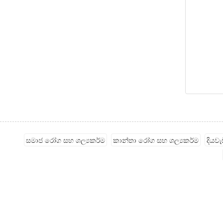
සමාජ රෝග සහ ශල්‍යකර්ම
කාන්තා රෝග සහ ශල්‍යකර්ම
දියව