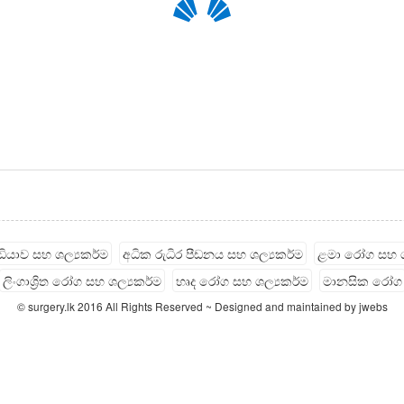
ැඩියාව සහ ශල්‍යකර්ම
අධික රුධිර පීඩනය සහ ශල්‍යකර්ම
ළමා රෝග සහ ශ
ලිංගාශ්‍රිත රෝග සහ ශල්‍යකර්ම
හෘද රෝග සහ ශල්‍යකර්ම
මානසික රෝග
© surgery.lk 2016 All Rights Reserved ~ Designed and maintained by jwebs