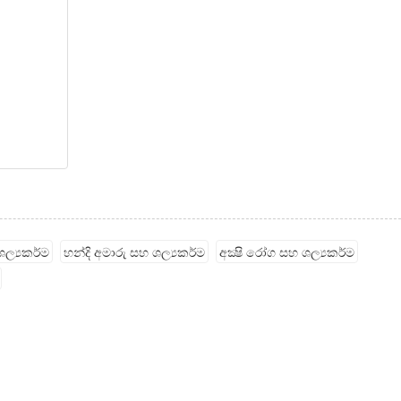
ල්‍යකර්ම
හන්දි අමාරු සහ ශල්‍යකර්ම
අක්‍ෂි රෝග සහ ශල්‍යකර්ම