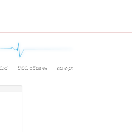
ාධාර
විවිධ පරීක්‍ෂණ
අප ගැන