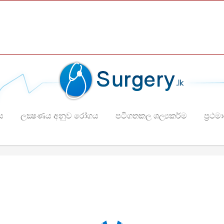
ය
ලක්‍ෂණය අනුව රෝගය
පටිගතකල ශල්‍යකර්ම
ප්‍රථම