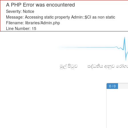
A PHP Error was encountered
Severity: Notice
Message: Accessing static property Admin::$CI as non static
Filename: libraries/Admin.php
Line Number: 15
මුල් පිටුව
පද්ධතිය අනුව රෝග
0
/
0