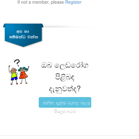
If not a member, please
Register
ඔබ ලෙඩරෝග
පිළිබඳ
දැනුවත්ද?
එන්න, දැනුම මැනල බලමු
සියලුම ගැටළු