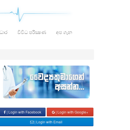
ාධාර
විවිධ පරීක්‍ෂණ
අප ගැන
| Login with Facebook
| Login with Google+
| Login with Email