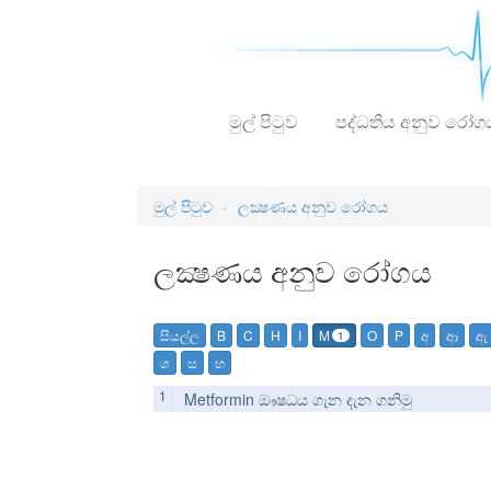
මුල් පිටුව
පද්ධතිය අනුව රෝග
මුල් පිටුව
ලක්‍ෂණය අනුව රෝගය
ලක්‍ෂණය අනුව රෝගය
සියල්ල
B
C
H
I
M
O
P
අ
ආ
ඇ
1
ශ
ස
හ
1
Metformin
ඖෂධය ගැන දැන ගනිමු