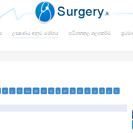
ය
ලක්‍ෂණය අනුව රෝගය
පටිගතකල ශල්‍යකර්ම
ප්‍රථම
ඉ
උ
එ
ඖ
ක
ග
ත
ද
න
ප
බ
ම
ය
ර
ල
ව