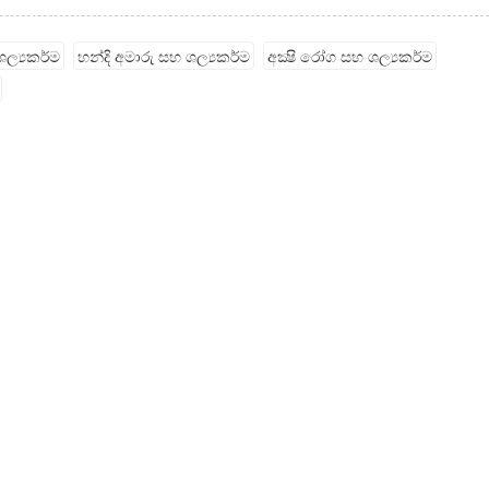
ල්‍යකර්ම
හන්දි අමාරු සහ ශල්‍යකර්ම
අක්‍ෂි රෝග සහ ශල්‍යකර්ම