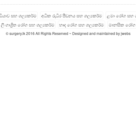
ැඩියාව සහ ශල්‍යකර්ම
අධික රුධිර පීඩනය සහ ශල්‍යකර්ම
ළමා රෝග සහ ශ
ලිංගාශ්‍රිත රෝග සහ ශල්‍යකර්ම
හෘද රෝග සහ ශල්‍යකර්ම
මානසික රෝග
© surgery.lk 2016 All Rights Reserved ~ Designed and maintained by jwebs