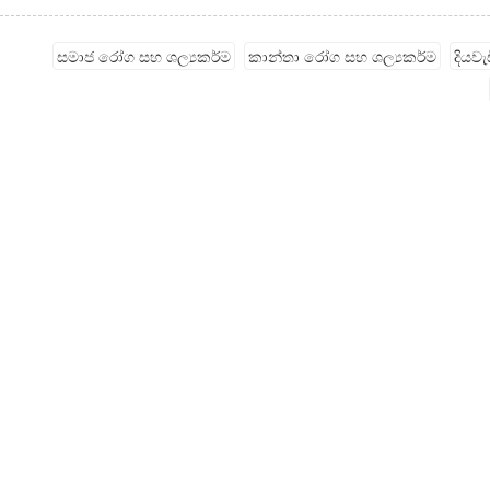
සමාජ රෝග සහ ශල්‍යකර්ම
කාන්තා රෝග සහ ශල්‍යකර්ම
දියව