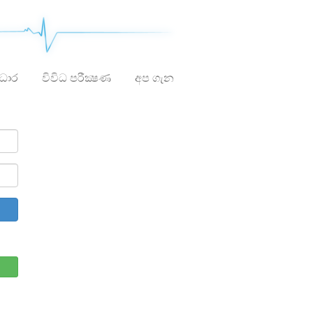
ාධාර
විවිධ පරීක්‍ෂණ
අප ගැන