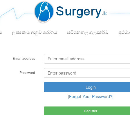
ය
ලක්‍ෂණය අනුව රෝගය
පටිගතකල ශල්‍යකර්ම
ප්‍රථම
Email address
Password
Login
[Forgot Your Password?]
Register