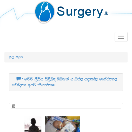
Togg
navig
uq,a msgqj
මෙම ලිපිය පිළිබඳ ඔබගේ ගැටළු, අදහස්, යෝජනා,
චෝදනා අපට කියන්න.