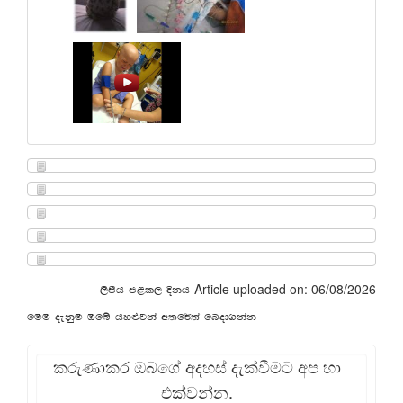
Article uploaded on: 06/08/2026
,smsh m<l, Èkh
fuu oekqu Tfí hy¿jka w;f¾;a fnod.kak
කරුණාකර ඔබගේ අදහස් දැක්වීමට අප හා
එක්වන්න.