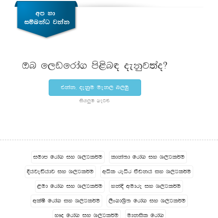
Tn f,vfrda. ms<sn| oekqj;ao@
tkak" oekqu uek, n,uq
ish¨‍u .eg¿
iudc frda. iy Y,Hl¾u
ldka;d frda. iy Y,Hl¾u
Èhjeähdj iy Y,Hl¾u
wêl reêr mSvkh iy Y,Hl¾u
<ud frda. iy Y,Hl¾u
ykaÈ wudre iy Y,Hl¾u
wla‍Is frda. iy Y,Hl¾u
,sx.dY%s; frda. iy Y,Hl¾u
yDo frda. iy Y,Hl¾u
udkisl frda.