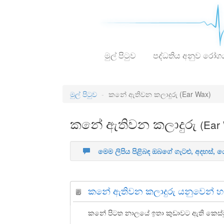
මුල් පිටුව
පද්ධතිය අනුව රෝග
මුල් පිටුව
කනේ ඇතිවන කලාදුරු
(Ear Wax)
කනේ ඇතිවන කලාදුරු
(Ear
මෙම ලිපිය පිළිබඳ ඔබගේ ගැටළු, අදහස්,
කනේ ඇතිවන කලාදුරු යනුවෙන් හ
කනේ පිටත නාලයේ
ඉතා කුඩාවට ඇති කෙස්මුල්