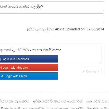
්තේ කවර තත්ව වලදීද?
ලිපිය පළකල දිනය
Article uploaded on: 07/06/2014
හස් දැක්වීමට අප හා එක්වන්න.
| Login with Facebook
| Login with Google+
Comment
| Login with Email
ැඩියාව සහ ශල්‍යකර්ම
අධික රුධිර පීඩනය සහ ශල්‍යකර්ම
ළමා රෝග සහ ශ
ලිංගාශ්‍රිත රෝග සහ ශල්‍යකර්ම
හෘද රෝග සහ ශල්‍යකර්ම
මානසික රෝග