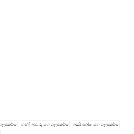
ල්‍යකර්ම
හන්දි අමාරු සහ ශල්‍යකර්ම
අක්‍ෂි රෝග සහ ශල්‍යකර්ම