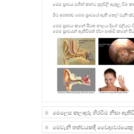
මෙම ස‍්‍රාවය මගින් කනට දුහුවිලි ඇතුලු වීම ක
මීට අමතරව මෙම ස‍්‍රාවයේ ඇති තෙල් වැනි ස
මෙම ස‍්‍රාවය කනේ පිටත නාලය දිගේ එලියට ව
මෙම ස‍්‍රාවයන් ඇතිවීමත් ඒවා ඝණවී කනේ පි
මෙලෙස කලාදුරු හිරවීම නිසා ඇතිව
මෙවැනි තත්වයකදී වෛද්‍යවරයෙකු 