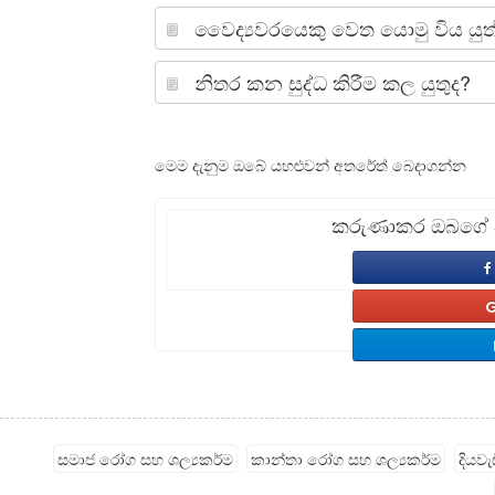
වෛද්‍යවරයෙකු වෙත යොමු විය යුත
නිතර කන සුද්ධ කිරීම කල යුතුද?
මෙම දැනුම ඔබේ යහළුවන් අතරේත් බෙදාගන්න
කරුණාකර ඔබගේ අද
සමාජ රෝග සහ ශල්‍යකර්ම
කාන්තා රෝග සහ ශල්‍යකර්ම
දියව