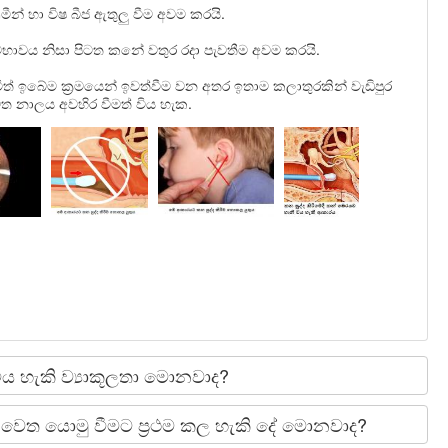
ෘමීන් හා විෂ බීජ ඇතුලු වීම අවම කරයි.
්වභාවය නිසා පිටත කනේ වතුර රදා පැවතීම අවම කරයි.
ිත්
ඉබේම ක‍්‍රමයෙන්
ඉවත්වීම වන අතර ඉතාම කලාතුරකින් වැඩිපුර
ටත නාලය අවහිර වීමත් විය හැක.
ිය හැකි ව්‍යාකූලතා මොනවාද?
වෙත යොමු වීමට ප‍්‍රථම කල හැකි දේ මොනවාද?