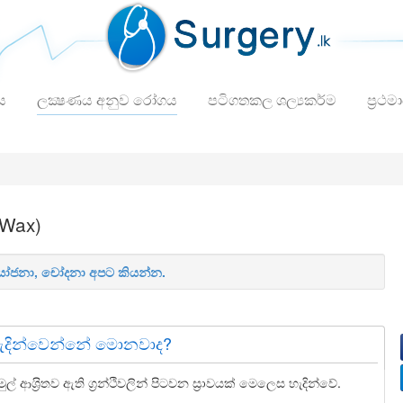
ය
ලක්‍ෂණය අනුව රෝගය
පටිගතකල ශල්‍යකර්ම
ප්‍රථම
 Wax)
 යෝජනා, චෝදනා අපට කියන්න.
ැදින්වෙන්නේ මොනවාද?
 ආශ‍්‍රිතව ඇති ග‍්‍රන්ථිවලින් පිටවන ස‍්‍රාවයක් මෙලෙස හැදින්වේ.