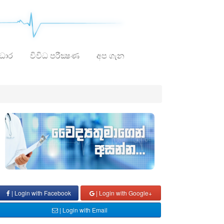
ාධාර
විවිධ පරීක්‍ෂණ
අප ගැන
| Login with Facebook
| Login with Google+
| Login with Email