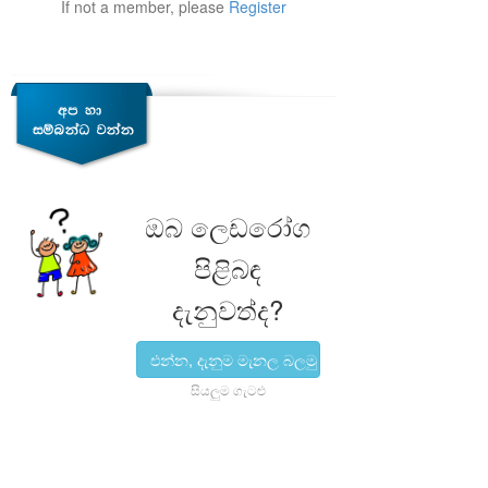
If not a member, please
Register
ඔබ ලෙඩරෝග
පිළිබඳ
දැනුවත්ද?
එන්න, දැනුම මැනල බලමු
සියලුම ගැටළු