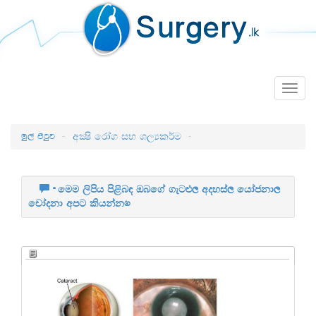
Togg
navig
uq,a msgqj
අක්‍ෂි රෝග සහ ශල්‍යකර්ම
මෙම ලිපිය පිළිබඳ ඔබගේ ගැටළු, අදහස්, යෝජනා,
චෝදනා අපට කියන්න.