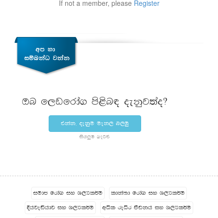
If not a member, please
Register
Tn f,vfrda. ms<sn| oekqj;ao@
tkak" oekqu uek, n,uq
ish¨‍u .eg¿
iudc frda. iy Y,Hl¾u
ldka;d frda. iy Y,Hl¾u
Èhjeähdj iy Y,Hl¾u
wêl reêr mSvkh iy Y,Hl¾u