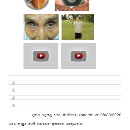
Article uploaded on: 08/08/2026
,smsh m<l, Èkh
fuu oekqu Tfí hy¿jka w;f¾;a fnod.kak