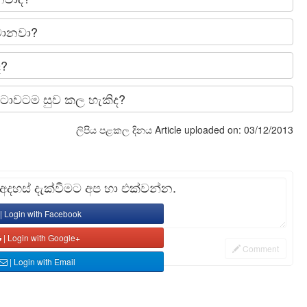
මොනවා?
ද?
නිට්ටාවටම සුව කල හැකිද?
ලිපිය පළකල දිනය
Article uploaded on: 03/12/2013
හස් දැක්වීමට අප හා එක්වන්න.
| Login with Facebook
| Login with Google+
Comment
| Login with Email