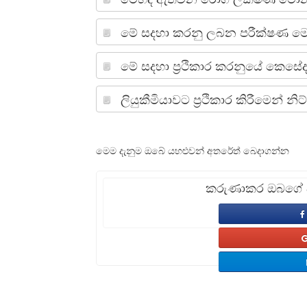
මේ සදහා කරනු ලබන පරීක්ෂණ 
මේ සදහා ප‍්‍රථිකාර කරනුයේ කෙසේ
ලියුකීමියාවට ප‍්‍රථිකාර කිරීමෙන් 
මෙම දැනුම ඔබේ යහළුවන් අතරේත් බෙදාගන්න
කරුණාකර ඔබගේ අද