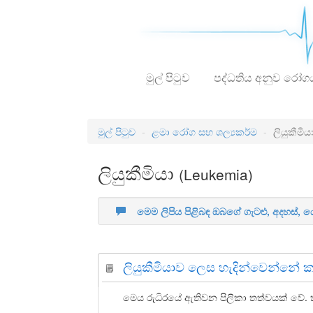
මුල් පිටුව
පද්ධතිය අනුව රෝග
මුල් පිටුව
ළමා රෝග සහ ශල්‍යකර්ම
ලියුකීමිය
ලියුකීමියා
(Leukemia)
මෙම ලිපිය පිළිබඳ ඔබගේ ගැටළු, අදහස්,
ලියුකීමියාව ලෙස හැදින්වෙන්නේ 
මෙය රුධිරයේ ඇතිවන පිලිකා තත්වයක් වේ.