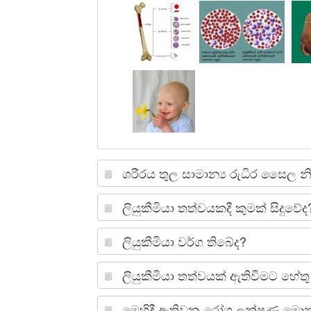
ශරීරය තුල
සාමාන්‍ය රුධිර
සෛල
න
ලියුකීමියා තත්වයකදී කුමක් සිදුවේද
ලියුකීමියා වර්ග තිබේද?
ලියුකීමියා තත්වයක් ඇතිවීමට හේ
මෙහිදී ඇතිවන රෝග ලක්ෂණ මො