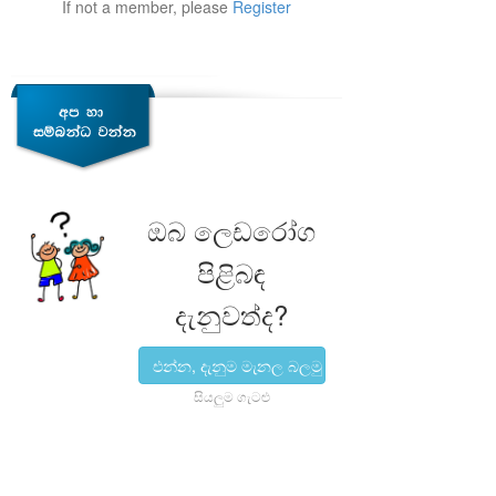
If not a member, please
Register
ඔබ ලෙඩරෝග
පිළිබඳ
දැනුවත්ද?
එන්න, දැනුම මැනල බලමු
සියලුම ගැටළු