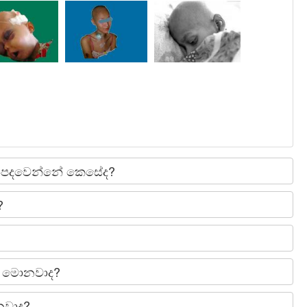
ිපදවෙන්නේ කෙසේද?
?
තු මොනවාද?
නවාද?