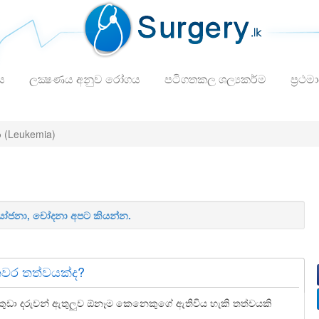
ය
ලක්‍ෂණය අනුව රෝගය
පටිගතකල ශල්‍යකර්ම
ප්‍රථම
ා
(Leukemia)
 යෝජනා, චෝදනා අපට කියන්න.
කවර තත්වයක්ද?
කුඩා දරුවන් ඇතුලුව ඕනෑම කෙනෙකුගේ ඇතිවිය හැකි තත්වයකි