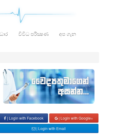
ාධාර
විවිධ පරීක්‍ෂණ
අප ගැන
| Login with Facebook
| Login with Google+
| Login with Email