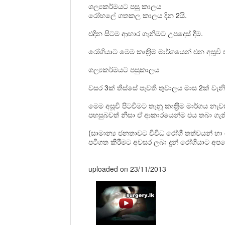
ශල්‍යකර්මයට පසු කාලය
රෝහලේ ගතකල කාලය දින 2යි.
එදින සිටම ආහාර ගැනීමට උපදෙස් දීම.
රෝගියාට මෙම කෘත‍්‍රිම මාර්ගයෙන් එන අසූ
ශල්‍යකර්මයට පසුකාලය
වසර 3ක් තිස්සේ පැවති තුවාලය මාස 2ක් වැනි
මෙම අසූචි පිටවීමට
තැනූ
කෘත‍්‍රිම මාර්ගය 
පහසුබවත් නිසා ඒ ආකාරයෙන්ම එය තබා ගැනී
(සාමාන්‍ය ජනතාවට විවිධ රෝගී තත්වයන් හා ඊට 
පටිගත කිරීමට අවසර ලබා දුන් රෝගියාට අපගේ
uploaded
on 23/11/2013