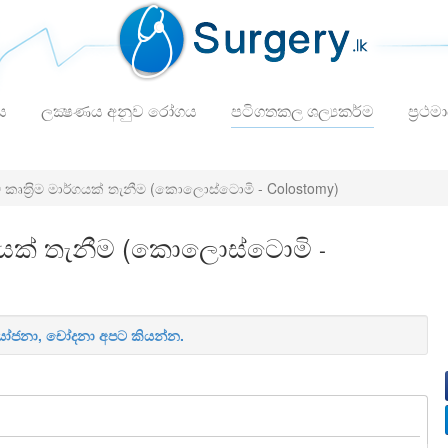
ය
ලක්‍ෂණය අනුව රෝගය
පටිගතකල ශල්‍යකර්ම
ප්‍රථම
ට කෘත‍්‍රිම මාර්ගයක් තැනීම (කොලොස්ටොමි
- Colostomy)
මාර්ගයක් තැනීම (කොලොස්ටොමි
-
 යෝජනා, චෝදනා අපට කියන්න.