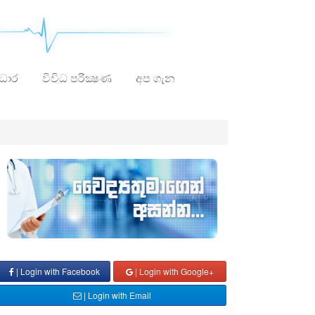
ාධාර
විවිධ පරීක්‍ෂණ
අප ගැන
| Login with Facebook
| Login with Google+
| Login with Email