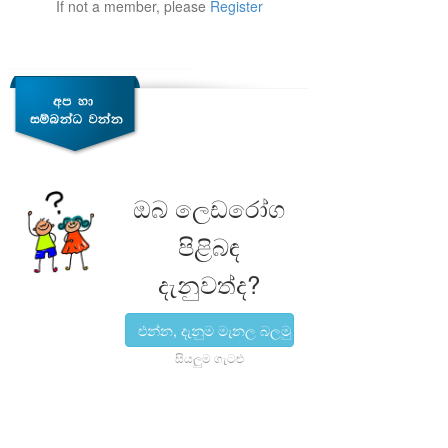
If not a member, please
Register
ඔබ ලෙඩරෝග
පිළිබඳ
දැනුවත්ද?
එන්න, දැනුම මැනල බලමු
සියලුම ගැටළු