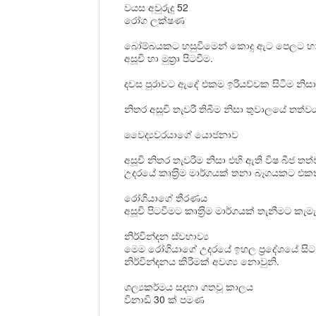
වයස අවුරුදු
52
රෝග ලක්ෂණ
බෝම්බයකට හසුවීමෙන් කොදු ඇට පෙලට හා 
අසූචි හා මුත‍්‍රා පිටවීම.
දවස පුරාවට ඇදේ එකම ඉරියව්වක සිටීම නිසා 
නිතර අසූචි තැවරී තිබීම නිසා තුවාලයේ තත්වය
වෛද්‍යවරයාගේ
යොජනාව
අසූචි නිතර තැවරීම නිසා එහි ඇති විෂ 
උදරයේ කෘත‍්‍රිම මාර්ගයක් තනා බෑගයකට එකතුව
රෝගියාගේ තීරණය
අසූචි පිටවීමට කෘත‍්‍රිම මාර්ගයක්
තැනීමට කැමැත්
නිර්වින්දන ස්වභාව්‍ය
මෙම රෝගියාගේ උදරයේ ඉහල ප‍්‍රදේශයේ සි
නිර්වින්දනය කිරීමක් අවශ්‍ය නොවුනි.
ශල්‍යකර්මය සදහා ගතවූ කාලය
විනාඩි
30
ක් පමණ