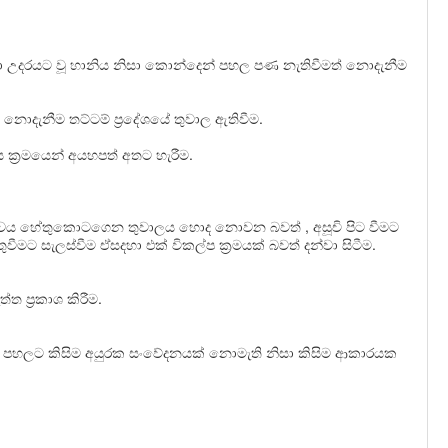
උදරයට වූ හානිය නිසා කොන්දෙන් පහල පණ නැතිවීමත් නොදැනීම
නොදැනීම තට්ටම් ප‍්‍රදේශයේ තුවාල ඇතිවීම.
 ක‍්‍රමයෙන් අයහපත් අතට හැරීම.
බීජ තත්වය හේතුකොටගෙන තුවාලය හොද නොවන බවත්
,
අසූචි පිට වීමට
ීමට සැලස්වීම ඒසදහා එක් විකල්ප ක‍්‍රමයක් බවත් දන්වා සිටීම.
ත ප‍්‍රකාශ කිරීම.
ට පහලට කිසිම අයුරක සංවේදනයක් නොමැති නිසා
කිසිම ආකාරයක