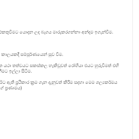
චි එකතුවීමට යොදන ලද බෑගය මාරුකරගන්නා අන්දම ඉගැන්වීම.
 කාලයකදී සම්පූර්ණයෙන් සුව වීම.
නැවත යථා තත්වයට සකස්කල හැකිවූවත් රෝගියා එයට හුරුවීමත් එහි
මට ඉල්ලා සිටීම.
ඇති ප‍්‍රථිකාර ක‍්‍රම ගැන දැනුවත් කිරීම සදහා මෙම ශල්‍යකර්මය
 ප‍්‍රණාමය)