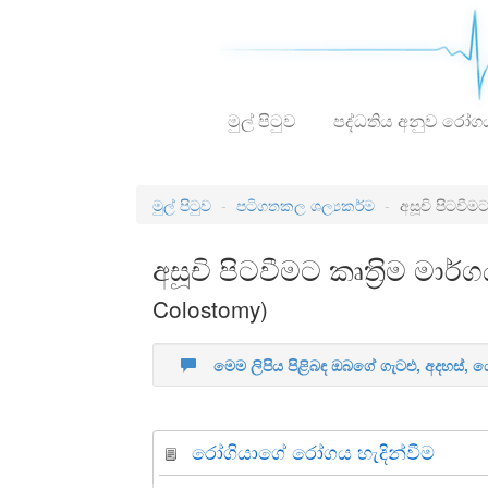
මුල් පිටුව
පද්ධතිය අනුව රෝග
මුල් පිටුව
පටිගතකල ශල්‍යකර්ම
අසූචි පිටවීම
අසූචි පිටවීමට කෘත‍්‍රිම 
Colostomy)
මෙම ලිපිය පිළිබඳ ඔබගේ ගැටළු, අදහස්,
රෝගියාගේ රෝගය හැදින්වීම