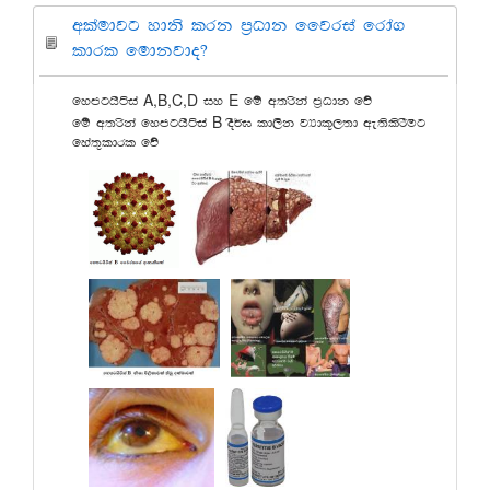
wlaudjg ydks lrk m%Odk ffjria frda.
ldrl fudkjdo@
A,B,C,D
E
fymghsáia
iy
fï w;rska m%Odk fõ
B
fï w;rska fymghsáia
oS¾> ld,Sk jHdl+,;d we;slsrSug
fya;=ldrl fõ