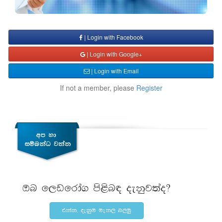
| Login with Facebook
| Login with Google+
| Login with Email
If not a member, please
Register
Tn f,vfrda. ms<sn| oekqj;ao@
tkak" oekqu uek, n,uq