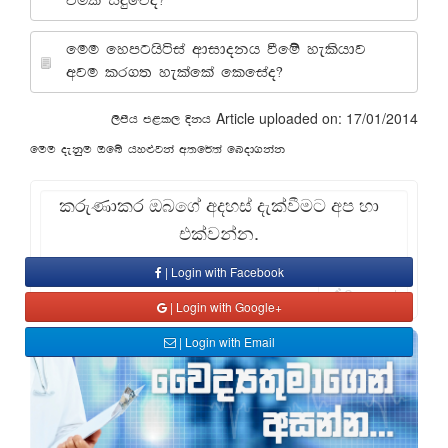
ùula isÿfõo@
fuu fymghsáia wdidokh ùfï yelshdj
wju lr.; yelafla flfiao@
Article uploaded on: 17/01/2014
,smsh m<l, Èkh
fuu oekqu Tfí hy¿jka w;f¾;a fnod.kak
කරුණාකර ඔබගේ අදහස් දැක්වීමට අප හා
එක්වන්න.
| Login with Facebook
Comment
| Login with Google+
| Login with Email