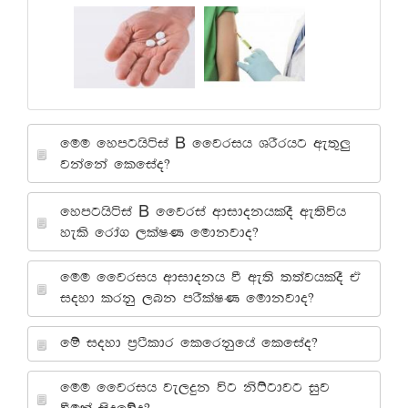
B
fuu fymghsáia
ffjrih YrSrhg we;=¨
jkafka flfiao@
B
fymghsáia
ffjria wdidokhloS we;súh
yels frda. ,laIK fudkjdo@
fuu ffjrih wdidokh ù we;s ;;ajhloS tA
ioyd lrkq ,nk mrSlaIK fudkjdo@
fï ioyd m%:sldr flfrkqfha flfiao@
fuu ffjrih je,ÿk úg ksÜgdjg iqj