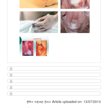
Article uploaded on: 13/07/2013
,smsh m<l, Èkh