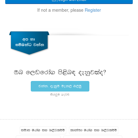
If not a member, please
Register
Tn f,vfrda. ms<sn| oekqj;ao@
tkak" oekqu uek, n,uq
ish¨‍u .eg¿
iudc frda. iy Y,Hl¾u
ldka;d frda. iy Y,Hl¾u