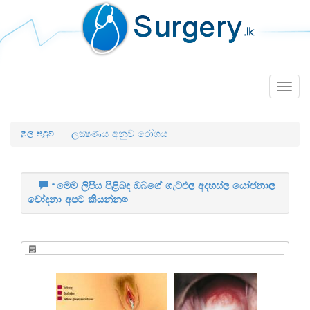
Togg
navig
uq,a msgqj
ලක්‍ෂණය අනුව රෝගය
මෙම ලිපිය පිළිබඳ ඔබගේ ගැටළු, අදහස්, යෝජනා,
චෝදනා අපට කියන්න.