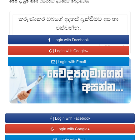
fuu oekqu Tfí hy¿jka w;f¾;a fnod.kak
කරුණාකර ඔබගේ අදහස් දැක්වීමට අප හා
එක්වන්න.
| Login with Facebook
Comment
| Login with Google+
| Login with Email
| Login with Facebook
| Login with Google+
| Login with Email