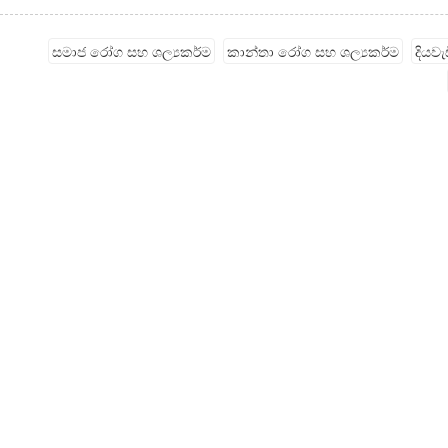
සමාජ රෝග සහ ශල්‍යකර්ම
කාන්තා රෝග සහ ශල්‍යකර්ම
දියව