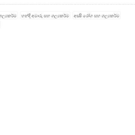
ල්‍යකර්ම
හන්දි අමාරු සහ ශල්‍යකර්ම
අක්‍ෂි රෝග සහ ශල්‍යකර්ම