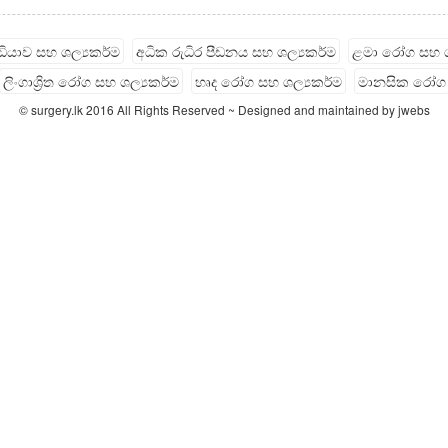
ැඩියාව සහ ශල්‍යකර්ම
අධික රුධිර පීඩනය සහ ශල්‍යකර්ම
ළමා රෝග සහ ශ
ලිංගාශ්‍රිත රෝග සහ ශල්‍යකර්ම
හෘද රෝග සහ ශල්‍යකර්ම
මානසික රෝග
© surgery.lk 2016 All Rights Reserved ~ Designed and maintained by jwebs