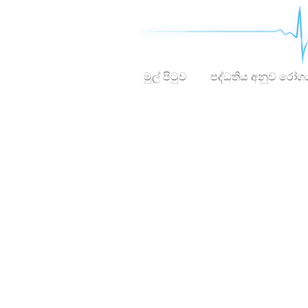
මුල් පිටුව
පද්ධතිය අනුව රෝග