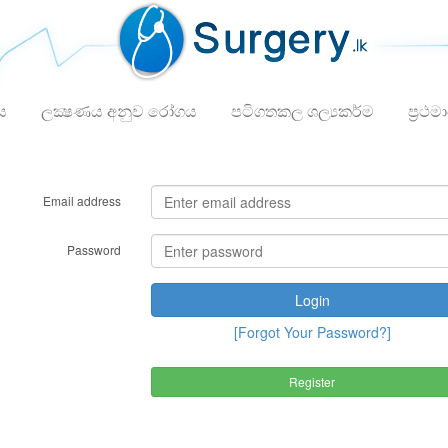
ය
ලක්‍ෂණය අනුව රෝගය
පටිගතකල ශල්‍යකර්ම
ප්‍රථම
Email address
Password
Login
[Forgot Your Password?]
Register