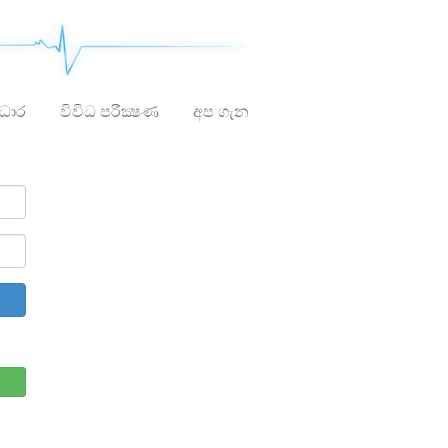
ාධාර
විවිධ පරීක්‍ෂණ
අප ගැන